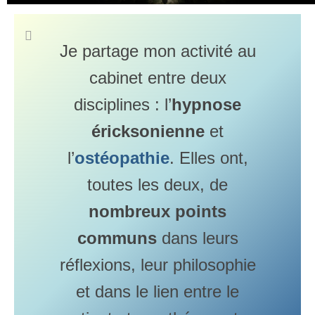
Motifs de consultation
Questions fréquentes
Je partage mon activité au
Hypnose
cabinet entre deux
Histoire
disciplines : l’
hypnose
Qu’est-ce que l’hypnose ?
éricksonienne
et
Déroulement d’une séance
l’
ostéopathie
. Elles ont,
Motifs de consultation
toutes les deux, de
Questions fréquentes
nombreux points
Votre Thérapeute
communs
dans leurs
Cabinet
réflexions, leur philosophie
et dans le lien entre le
Tarifs & Remboursements