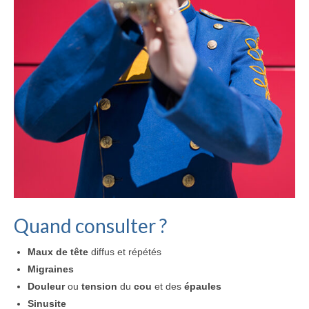
Motifs de consultation
Questions fréquentes
Hypnose
Histoire
Qu’est-ce que l’hypnose ?
Déroulement d’une séance
Motifs de consultation
Questions fréquentes
Quand consulter ?
Votre Thérapeute
Maux de tête
diffus et répétés
Cabinet
Migraines
Tarifs & Remboursements
Douleur
ou
tension
du
cou
et des
épaules
Sinusite