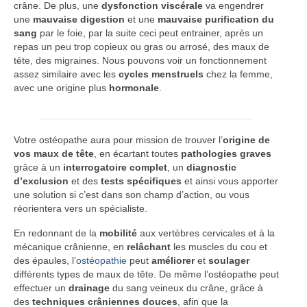
crâne. De plus, une
dysfonction viscérale
va engendrer
une
mauvaise digestion
et une
mauvaise purification du
sang
par le foie, par la suite ceci peut entrainer, après un
repas un peu trop copieux ou gras ou arrosé, des maux de
tête, des migraines. Nous pouvons voir un fonctionnement
assez similaire avec les
cycles menstruels
chez la femme,
avec une origine plus
hormonale
.
Votre ostéopathe aura pour mission de trouver l’
origine de
vos maux de tête
, en écartant toutes
pathologies graves
grâce à un
interrogatoire complet
, un
diagnostic
d’exclusion
et des
tests spécifiques
et ainsi vous apporter
une solution si c’est dans son champ d’action, ou vous
réorientera vers un spécialiste.
En redonnant de la
mobilité
aux vertèbres cervicales et à la
mécanique crânienne, en
relâchant
les muscles du cou et
des épaules, l’
ostéopathie
peut
améliorer
et
soulager
différents types de maux de tête. De même l’ostéopathe peut
effectuer un
drainage
du sang veineux du crâne, grâce à
des
techniques crâniennes douces
, afin que la