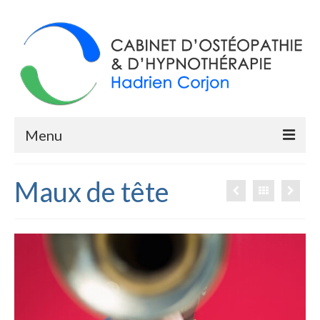
Menu
Accueil
Maux de tête
Ostéopathie
Histoire
Qu’est-ce que l’ostéopathie ?
Déroulement d’une consultation